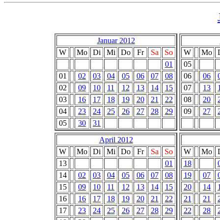
Januar 2012
W
Mo
Di
Mi
Do
Fr
Sa
So
W
Mo
01
05
01
02
03
04
05
06
07
08
06
06
02
09
10
11
12
13
14
15
07
13
03
16
17
18
19
20
21
22
08
20
04
23
24
25
26
27
28
29
09
27
05
30
31
April 2012
W
Mo
Di
Mi
Do
Fr
Sa
So
W
Mo
13
01
18
14
02
03
04
05
06
07
08
19
07
15
09
10
11
12
13
14
15
20
14
16
16
17
18
19
20
21
22
21
21
17
23
24
25
26
27
28
29
22
28