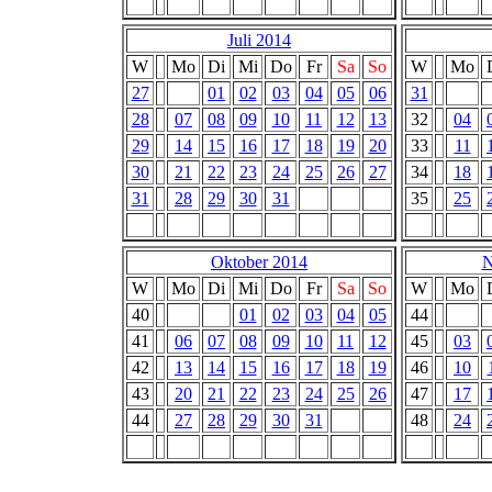
Juli 2014
W
Mo
Di
Mi
Do
Fr
Sa
So
W
Mo
27
01
02
03
04
05
06
31
28
07
08
09
10
11
12
13
32
04
29
14
15
16
17
18
19
20
33
11
30
21
22
23
24
25
26
27
34
18
31
28
29
30
31
35
25
Oktober 2014
N
W
Mo
Di
Mi
Do
Fr
Sa
So
W
Mo
40
01
02
03
04
05
44
41
06
07
08
09
10
11
12
45
03
42
13
14
15
16
17
18
19
46
10
43
20
21
22
23
24
25
26
47
17
44
27
28
29
30
31
48
24