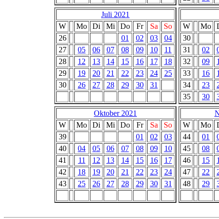
Juli 2021
W
Mo
Di
Mi
Do
Fr
Sa
So
W
Mo
26
01
02
03
04
30
27
05
06
07
08
09
10
11
31
02
28
12
13
14
15
16
17
18
32
09
29
19
20
21
22
23
24
25
33
16
30
26
27
28
29
30
31
34
23
35
30
Oktober 2021
N
W
Mo
Di
Mi
Do
Fr
Sa
So
W
Mo
39
01
02
03
44
01
40
04
05
06
07
08
09
10
45
08
41
11
12
13
14
15
16
17
46
15
42
18
19
20
21
22
23
24
47
22
43
25
26
27
28
29
30
31
48
29