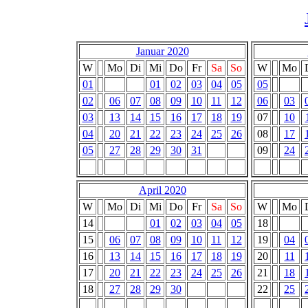
Januar 2020
W
Mo
Di
Mi
Do
Fr
Sa
So
W
Mo
01
01
02
03
04
05
05
02
06
07
08
09
10
11
12
06
03
03
13
14
15
16
17
18
19
07
10
04
20
21
22
23
24
25
26
08
17
05
27
28
29
30
31
09
24
April 2020
W
Mo
Di
Mi
Do
Fr
Sa
So
W
Mo
14
01
02
03
04
05
18
15
06
07
08
09
10
11
12
19
04
16
13
14
15
16
17
18
19
20
11
17
20
21
22
23
24
25
26
21
18
18
27
28
29
30
22
25