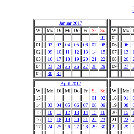
Januar 2017
W
Mo
Di
Mi
Do
Fr
Sa
So
W
Mo
01
05
01
02
03
04
05
06
07
08
06
06
02
09
10
11
12
13
14
15
07
13
03
16
17
18
19
20
21
22
08
20
04
23
24
25
26
27
28
29
09
27
05
30
31
April 2017
W
Mo
Di
Mi
Do
Fr
Sa
So
W
Mo
13
01
02
18
01
14
03
04
05
06
07
08
09
19
08
15
10
11
12
13
14
15
16
20
15
16
17
18
19
20
21
22
23
21
22
17
24
25
26
27
28
29
30
22
29