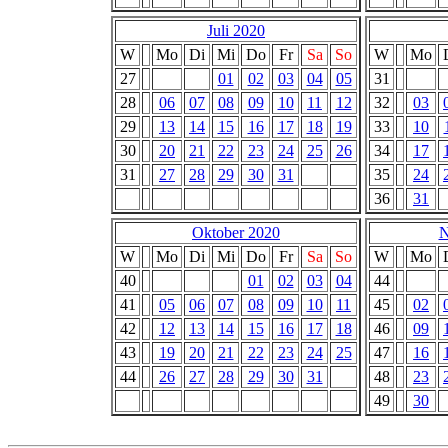
Juli 2020
W
Mo
Di
Mi
Do
Fr
Sa
So
W
Mo
27
01
02
03
04
05
31
28
06
07
08
09
10
11
12
32
03
29
13
14
15
16
17
18
19
33
10
30
20
21
22
23
24
25
26
34
17
31
27
28
29
30
31
35
24
36
31
Oktober 2020
N
W
Mo
Di
Mi
Do
Fr
Sa
So
W
Mo
40
01
02
03
04
44
41
05
06
07
08
09
10
11
45
02
42
12
13
14
15
16
17
18
46
09
43
19
20
21
22
23
24
25
47
16
44
26
27
28
29
30
31
48
23
49
30