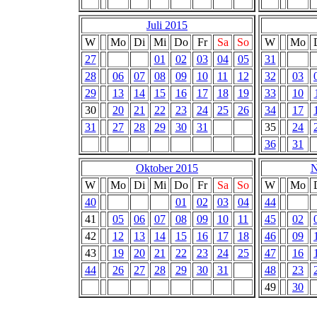
Juli 2015
W
Mo
Di
Mi
Do
Fr
Sa
So
W
Mo
27
01
02
03
04
05
31
28
06
07
08
09
10
11
12
32
03
29
13
14
15
16
17
18
19
33
10
30
20
21
22
23
24
25
26
34
17
31
27
28
29
30
31
35
24
36
31
Oktober 2015
N
W
Mo
Di
Mi
Do
Fr
Sa
So
W
Mo
40
01
02
03
04
44
41
05
06
07
08
09
10
11
45
02
42
12
13
14
15
16
17
18
46
09
43
19
20
21
22
23
24
25
47
16
44
26
27
28
29
30
31
48
23
49
30