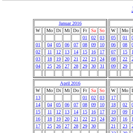
Januar 2016
W
Mo
Di
Mi
Do
Fr
Sa
So
W
Mo
01
02
03
05
01
01
04
05
06
07
08
09
10
06
08
02
11
12
13
14
15
16
17
07
15
03
18
19
20
21
22
23
24
08
22
04
25
26
27
28
29
30
31
09
29
April 2016
W
Mo
Di
Mi
Do
Fr
Sa
So
W
Mo
13
01
02
03
17
14
04
05
06
07
08
09
10
18
02
15
11
12
13
14
15
16
17
19
09
16
18
19
20
21
22
23
24
20
16
17
25
26
27
28
29
30
21
23