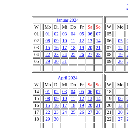
Januar 2024
W
Mo
Di
Mi
Do
Fr
Sa
So
W
Mo
01
01
02
03
04
05
06
07
05
02
08
09
10
11
12
13
14
06
05
03
15
16
17
18
19
20
21
07
12
04
22
23
24
25
26
27
28
08
19
05
29
30
31
09
26
April 2024
W
Mo
Di
Mi
Do
Fr
Sa
So
W
Mo
14
01
02
03
04
05
06
07
18
15
08
09
10
11
12
13
14
19
06
16
15
16
17
18
19
20
21
20
13
17
22
23
24
25
26
27
28
21
20
18
29
30
22
27