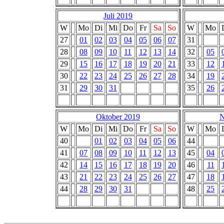
Juli 2019
W
Mo
Di
Mi
Do
Fr
Sa
So
W
Mo
27
01
02
03
04
05
06
07
31
28
08
09
10
11
12
13
14
32
05
29
15
16
17
18
19
20
21
33
12
30
22
23
24
25
26
27
28
34
19
31
29
30
31
35
26
Oktober 2019
N
W
Mo
Di
Mi
Do
Fr
Sa
So
W
Mo
40
01
02
03
04
05
06
44
41
07
08
09
10
11
12
13
45
04
42
14
15
16
17
18
19
20
46
11
43
21
22
23
24
25
26
27
47
18
44
28
29
30
31
48
25