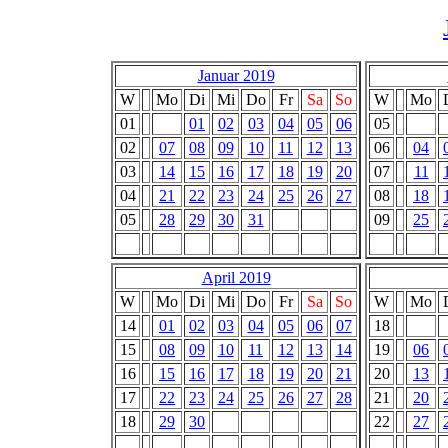
Januar 2019
W
Mo
Di
Mi
Do
Fr
Sa
So
W
Mo
01
01
02
03
04
05
06
05
02
07
08
09
10
11
12
13
06
04
03
14
15
16
17
18
19
20
07
11
04
21
22
23
24
25
26
27
08
18
05
28
29
30
31
09
25
April 2019
W
Mo
Di
Mi
Do
Fr
Sa
So
W
Mo
14
01
02
03
04
05
06
07
18
15
08
09
10
11
12
13
14
19
06
16
15
16
17
18
19
20
21
20
13
17
22
23
24
25
26
27
28
21
20
18
29
30
22
27