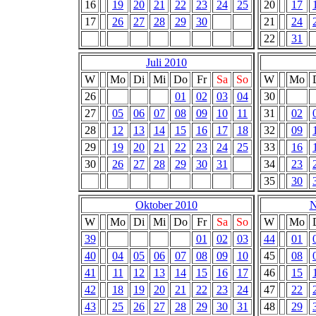
16
19
20
21
22
23
24
25
20
17
17
26
27
28
29
30
21
24
22
31
Juli 2010
W
Mo
Di
Mi
Do
Fr
Sa
So
W
Mo
26
01
02
03
04
30
27
05
06
07
08
09
10
11
31
02
28
12
13
14
15
16
17
18
32
09
29
19
20
21
22
23
24
25
33
16
30
26
27
28
29
30
31
34
23
35
30
Oktober 2010
N
W
Mo
Di
Mi
Do
Fr
Sa
So
W
Mo
39
01
02
03
44
01
40
04
05
06
07
08
09
10
45
08
41
11
12
13
14
15
16
17
46
15
42
18
19
20
21
22
23
24
47
22
43
25
26
27
28
29
30
31
48
29