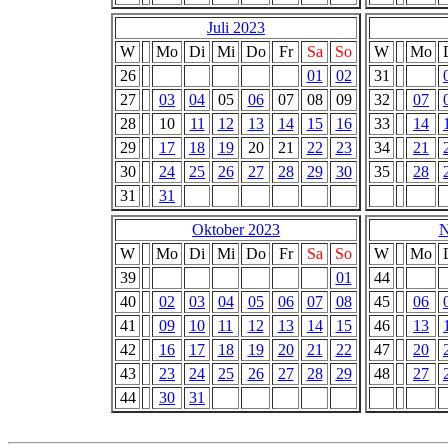
Juli 2023
W
Mo
Di
Mi
Do
Fr
Sa
So
W
Mo
26
01
02
31
27
03
04
05
06
07
08
09
32
07
28
10
11
12
13
14
15
16
33
14
29
17
18
19
20
21
22
23
34
21
30
24
25
26
27
28
29
30
35
28
31
31
Oktober 2023
N
W
Mo
Di
Mi
Do
Fr
Sa
So
W
Mo
39
01
44
40
02
03
04
05
06
07
08
45
06
41
09
10
11
12
13
14
15
46
13
42
16
17
18
19
20
21
22
47
20
43
23
24
25
26
27
28
29
48
27
44
30
31