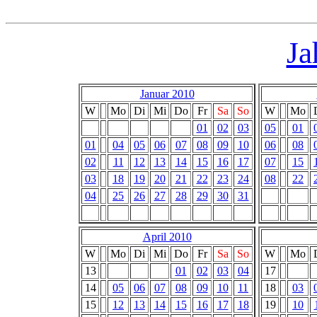
Ja
Januar 2010
W
Mo
Di
Mi
Do
Fr
Sa
So
W
Mo
01
02
03
05
01
01
04
05
06
07
08
09
10
06
08
02
11
12
13
14
15
16
17
07
15
03
18
19
20
21
22
23
24
08
22
04
25
26
27
28
29
30
31
April 2010
W
Mo
Di
Mi
Do
Fr
Sa
So
W
Mo
13
01
02
03
04
17
14
05
06
07
08
09
10
11
18
03
15
12
13
14
15
16
17
18
19
10