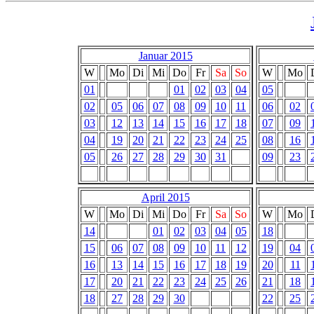
Januar 2015
W
Mo
Di
Mi
Do
Fr
Sa
So
W
Mo
01
01
02
03
04
05
02
05
06
07
08
09
10
11
06
02
03
12
13
14
15
16
17
18
07
09
04
19
20
21
22
23
24
25
08
16
05
26
27
28
29
30
31
09
23
April 2015
W
Mo
Di
Mi
Do
Fr
Sa
So
W
Mo
14
01
02
03
04
05
18
15
06
07
08
09
10
11
12
19
04
16
13
14
15
16
17
18
19
20
11
17
20
21
22
23
24
25
26
21
18
18
27
28
29
30
22
25