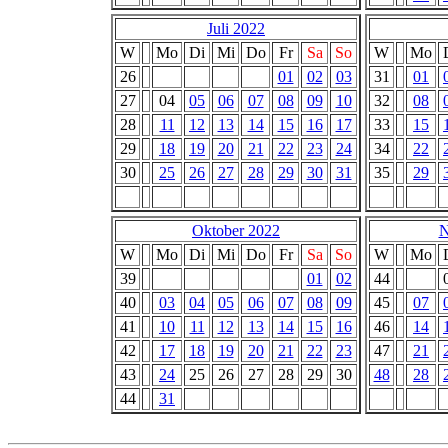
Juli 2022
W
Mo
Di
Mi
Do
Fr
Sa
So
W
Mo
26
01
02
03
31
01
27
04
05
06
07
08
09
10
32
08
28
11
12
13
14
15
16
17
33
15
29
18
19
20
21
22
23
24
34
22
30
25
26
27
28
29
30
31
35
29
Oktober 2022
N
W
Mo
Di
Mi
Do
Fr
Sa
So
W
Mo
39
01
02
44
40
03
04
05
06
07
08
09
45
07
41
10
11
12
13
14
15
16
46
14
42
17
18
19
20
21
22
23
47
21
43
24
25
26
27
28
29
30
48
28
44
31