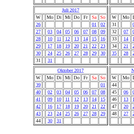
Juli 2017
W
Mo
Di
Mi
Do
Fr
Sa
So
W
Mo
26
01
02
31
27
03
04
05
06
07
08
09
32
07
28
10
11
12
13
14
15
16
33
14
29
17
18
19
20
21
22
23
34
21
30
24
25
26
27
28
29
30
35
28
31
31
Oktober 2017
N
W
Mo
Di
Mi
Do
Fr
Sa
So
W
Mo
39
01
44
40
02
03
04
05
06
07
08
45
06
41
09
10
11
12
13
14
15
46
13
42
16
17
18
19
20
21
22
47
20
43
23
24
25
26
27
28
29
48
27
44
30
31