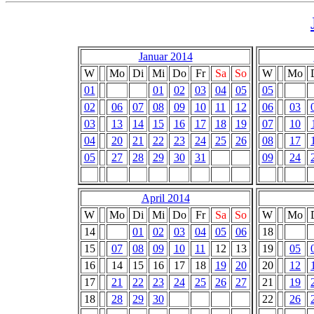
Januar 2014
W
Mo
Di
Mi
Do
Fr
Sa
So
W
Mo
01
01
02
03
04
05
05
02
06
07
08
09
10
11
12
06
03
03
13
14
15
16
17
18
19
07
10
04
20
21
22
23
24
25
26
08
17
05
27
28
29
30
31
09
24
April 2014
W
Mo
Di
Mi
Do
Fr
Sa
So
W
Mo
14
01
02
03
04
05
06
18
15
07
08
09
10
11
12
13
19
05
16
14
15
16
17
18
19
20
20
12
17
21
22
23
24
25
26
27
21
19
18
28
29
30
22
26