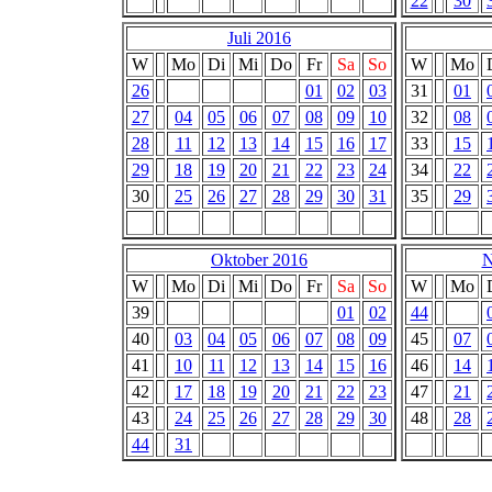
22
30
Juli 2016
W
Mo
Di
Mi
Do
Fr
Sa
So
W
Mo
26
01
02
03
31
01
27
04
05
06
07
08
09
10
32
08
28
11
12
13
14
15
16
17
33
15
29
18
19
20
21
22
23
24
34
22
30
25
26
27
28
29
30
31
35
29
Oktober 2016
N
W
Mo
Di
Mi
Do
Fr
Sa
So
W
Mo
39
01
02
44
40
03
04
05
06
07
08
09
45
07
41
10
11
12
13
14
15
16
46
14
42
17
18
19
20
21
22
23
47
21
43
24
25
26
27
28
29
30
48
28
44
31