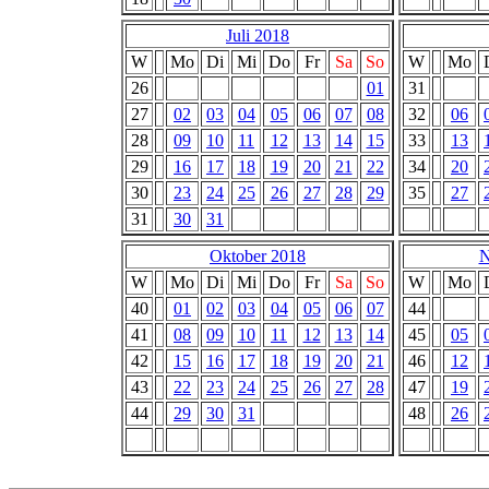
Juli 2018
W
Mo
Di
Mi
Do
Fr
Sa
So
W
Mo
26
01
31
27
02
03
04
05
06
07
08
32
06
28
09
10
11
12
13
14
15
33
13
29
16
17
18
19
20
21
22
34
20
30
23
24
25
26
27
28
29
35
27
31
30
31
Oktober 2018
N
W
Mo
Di
Mi
Do
Fr
Sa
So
W
Mo
40
01
02
03
04
05
06
07
44
41
08
09
10
11
12
13
14
45
05
42
15
16
17
18
19
20
21
46
12
43
22
23
24
25
26
27
28
47
19
44
29
30
31
48
26