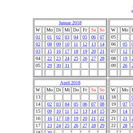
Januar 2018
W
Mo
Di
Mi
Do
Fr
Sa
So
W
Mo
01
01
02
03
04
05
06
07
05
02
08
09
10
11
12
13
14
06
05
03
15
16
17
18
19
20
21
07
12
04
22
23
24
25
26
27
28
08
19
05
29
30
31
09
26
April 2018
W
Mo
Di
Mi
Do
Fr
Sa
So
W
Mo
13
01
18
14
02
03
04
05
06
07
08
19
07
15
09
10
11
12
13
14
15
20
14
16
16
17
18
19
20
21
22
21
21
17
23
24
25
26
27
28
29
22
28
18
30