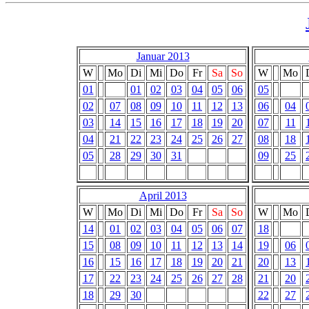
Januar 2013
W
Mo
Di
Mi
Do
Fr
Sa
So
W
Mo
01
01
02
03
04
05
06
05
02
07
08
09
10
11
12
13
06
04
03
14
15
16
17
18
19
20
07
11
04
21
22
23
24
25
26
27
08
18
05
28
29
30
31
09
25
April 2013
W
Mo
Di
Mi
Do
Fr
Sa
So
W
Mo
14
01
02
03
04
05
06
07
18
15
08
09
10
11
12
13
14
19
06
16
15
16
17
18
19
20
21
20
13
17
22
23
24
25
26
27
28
21
20
18
29
30
22
27