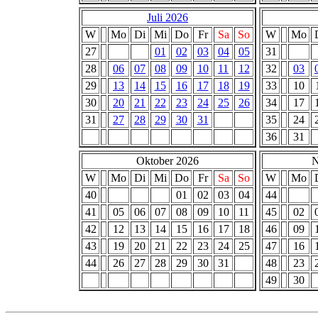
Juli 2026
W
Mo
Di
Mi
Do
Fr
Sa
So
W
Mo
27
01
02
03
04
05
31
28
06
07
08
09
10
11
12
32
03
29
13
14
15
16
17
18
19
33
10
30
20
21
22
23
24
25
26
34
17
31
27
28
29
30
31
35
24
36
31
Oktober 2026
N
W
Mo
Di
Mi
Do
Fr
Sa
So
W
Mo
40
01
02
03
04
44
41
05
06
07
08
09
10
11
45
02
42
12
13
14
15
16
17
18
46
09
43
19
20
21
22
23
24
25
47
16
44
26
27
28
29
30
31
48
23
49
30