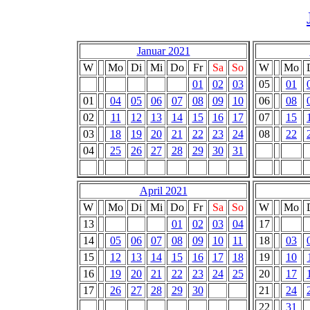
Januar 2021
W
Mo
Di
Mi
Do
Fr
Sa
So
W
Mo
01
02
03
05
01
01
04
05
06
07
08
09
10
06
08
02
11
12
13
14
15
16
17
07
15
03
18
19
20
21
22
23
24
08
22
04
25
26
27
28
29
30
31
April 2021
W
Mo
Di
Mi
Do
Fr
Sa
So
W
Mo
13
01
02
03
04
17
14
05
06
07
08
09
10
11
18
03
15
12
13
14
15
16
17
18
19
10
16
19
20
21
22
23
24
25
20
17
17
26
27
28
29
30
21
24
22
31