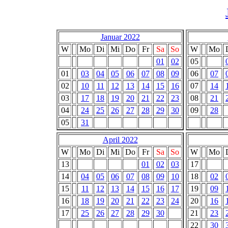
Januar 2022
W
Mo
Di
Mi
Do
Fr
Sa
So
W
Mo
01
02
05
01
03
04
05
06
07
08
09
06
07
02
10
11
12
13
14
15
16
07
14
03
17
18
19
20
21
22
23
08
21
04
24
25
26
27
28
29
30
09
28
05
31
April 2022
W
Mo
Di
Mi
Do
Fr
Sa
So
W
Mo
13
01
02
03
17
14
04
05
06
07
08
09
10
18
02
15
11
12
13
14
15
16
17
19
09
16
18
19
20
21
22
23
24
20
16
17
25
26
27
28
29
30
21
23
22
30