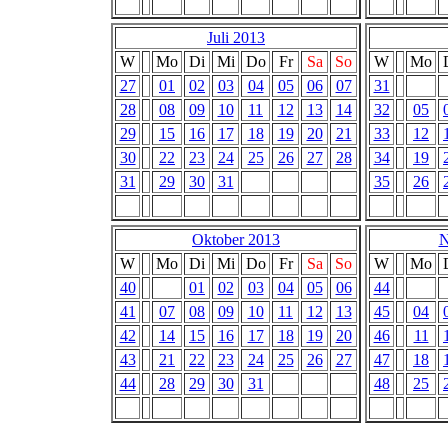
Juli 2013
W
Mo
Di
Mi
Do
Fr
Sa
So
W
Mo
27
01
02
03
04
05
06
07
31
28
08
09
10
11
12
13
14
32
05
29
15
16
17
18
19
20
21
33
12
30
22
23
24
25
26
27
28
34
19
31
29
30
31
35
26
Oktober 2013
N
W
Mo
Di
Mi
Do
Fr
Sa
So
W
Mo
40
01
02
03
04
05
06
44
41
07
08
09
10
11
12
13
45
04
42
14
15
16
17
18
19
20
46
11
43
21
22
23
24
25
26
27
47
18
44
28
29
30
31
48
25