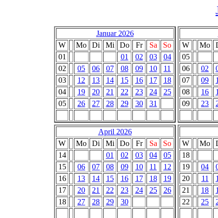
Januar 2026
W
Mo
Di
Mi
Do
Fr
Sa
So
W
Mo
01
01
02
03
04
05
02
05
06
07
08
09
10
11
06
02
03
12
13
14
15
16
17
18
07
09
04
19
20
21
22
23
24
25
08
16
05
26
27
28
29
30
31
09
23
April 2026
W
Mo
Di
Mi
Do
Fr
Sa
So
W
Mo
14
01
02
03
04
05
18
15
06
07
08
09
10
11
12
19
04
16
13
14
15
16
17
18
19
20
11
17
20
21
22
23
24
25
26
21
18
18
27
28
29
30
22
25