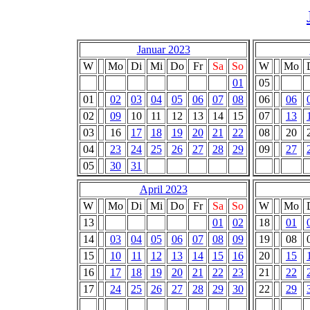
Januar 2023
W
Mo
Di
Mi
Do
Fr
Sa
So
W
Mo
01
05
01
02
03
04
05
06
07
08
06
06
02
09
10
11
12
13
14
15
07
13
03
16
17
18
19
20
21
22
08
20
04
23
24
25
26
27
28
29
09
27
05
30
31
April 2023
W
Mo
Di
Mi
Do
Fr
Sa
So
W
Mo
13
01
02
18
01
14
03
04
05
06
07
08
09
19
08
15
10
11
12
13
14
15
16
20
15
16
17
18
19
20
21
22
23
21
22
17
24
25
26
27
28
29
30
22
29